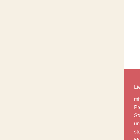
Li
mi
Pr
St
un
st
Mi