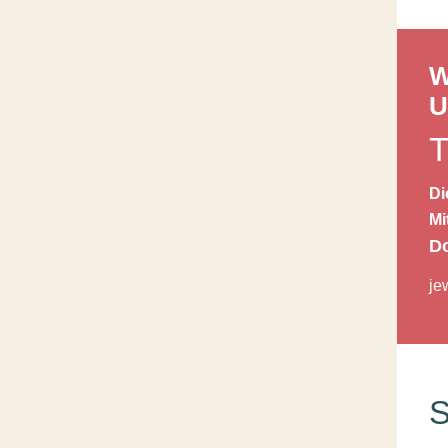
W
U
Di
Mi
Do
je