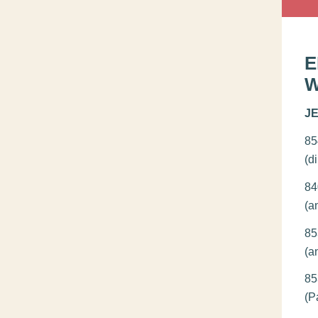
E
W
JE
8
(d
8
(a
8
(a
8
(P