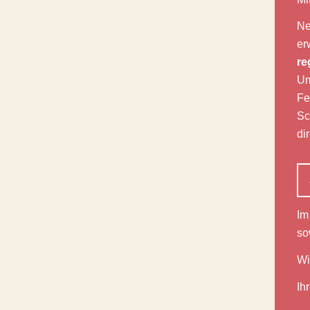
Ne
er
re
Um
Fe
Sc
di
Im
so
Wi
Ih