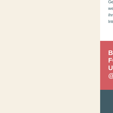
Ge
we
ih
In
B
F
U
@