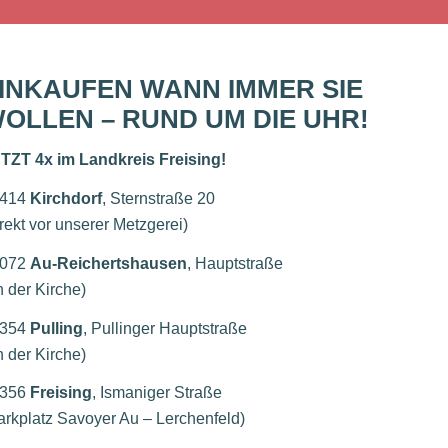
INKAUFEN WANN IMMER SIE
OLLEN – RUND UM DIE UHR!
TZT 4x im Landkreis Freising!
5414
Kirchdorf
, Sternstraße 20
irekt vor unserer Metzgerei)
4072
Au-Reichertshausen
, Hauptstraße
n der Kirche)
5354
Pulling
, Pullinger Hauptstraße
n der Kirche)
5356
Freising
, Ismaniger Straße
arkplatz Savoyer Au – Lerchenfeld)