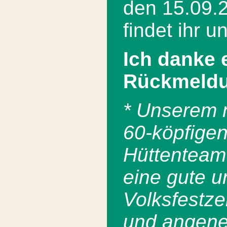
den 15.09.2
findet ihr u
Ich danke 
Rückmeld
* Unserem m
60-köpfige
Hüttenteam
eine gute u
Volksfestzei
und angen