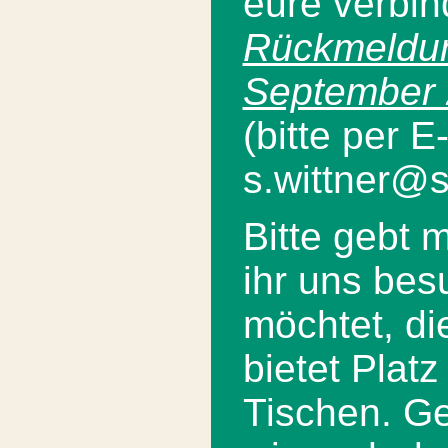
eure verbin
Rückmeldun
September
(bitte per E
s.wittner@
Bitte gebt m
ihr uns be
möchtet, di
bietet Plat
Tischen. Ge