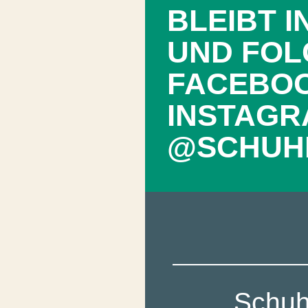
BLEIBT 
UND FOL
FACEBO
INSTAGR
@SCHUH
Schuh