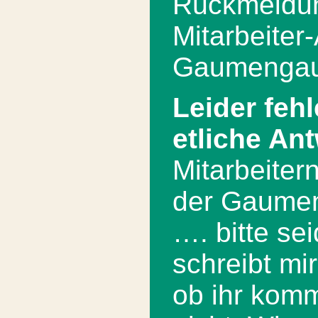
Rückmeldu
Mitarbeiter
Gaumengau
Leider feh
etliche An
Mitarbeitern
der Gaumen
…. bitte sei
schreibt mir
ob ihr kom