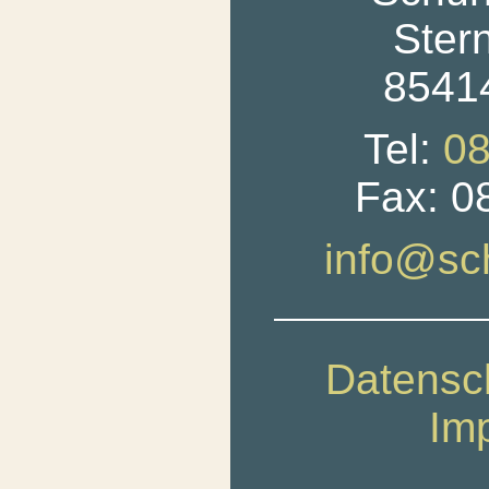
Ster
85414
Tel:
08
Fax: 0
info@sc
Datensc
Im