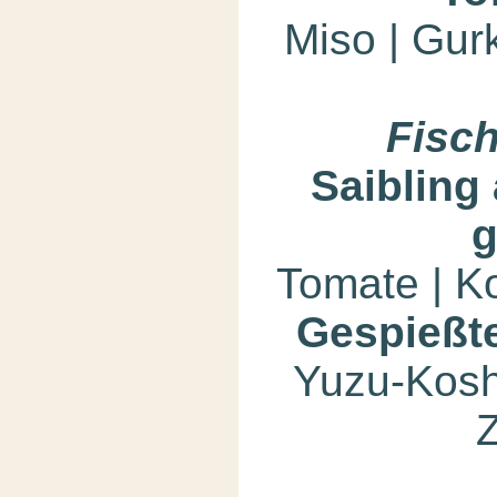
Miso | Gurk
Fisc
Saibling
g
Tomate | Ko
Gespießt
Yuzu-Kosh
Z