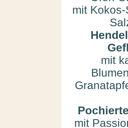
mit Kokos
Sal
Hendel
Gef
mit k
Blumenk
Granatapfe
Pochiert
mit Passio