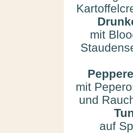
Kartoffelc
Drunk
mit Blo
Staudensel
Peppere
mit Pepero
und Rauc
Tun
auf Sp