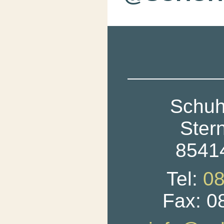
Schuh
Ster
85414
Tel:
08
Fax: 0