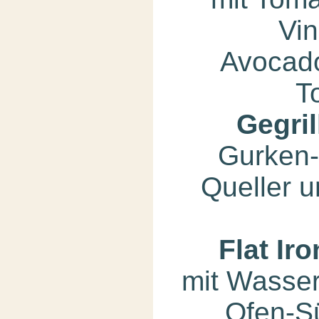
Vin
Avocad
T
Gegril
Gurken
Queller u
Flat I
mit Wasse
Ofen-Sü