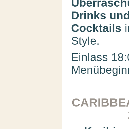
Überrasch
Drinks un
Cocktails
i
Style.
Einlass 18
Menübeginn
CARIBBE