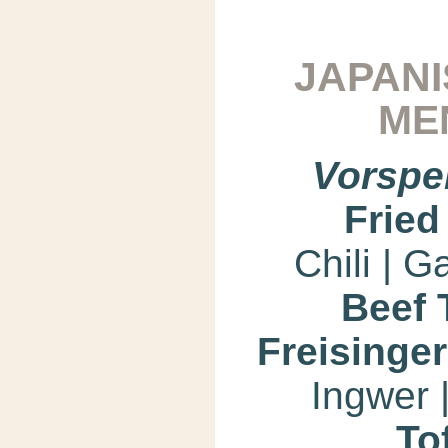
JAPAN
ME
Vorspe
Frie
Chili | G
Beef 
Freisinge
Ingwer |
To