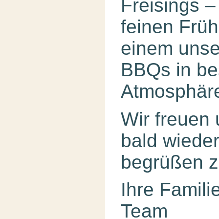
Freisings –
feinen Früh
einem unse
BBQs in be
Atmosphär
Wir freuen 
bald wieder
begrüßen z
Ihre Famil
Team