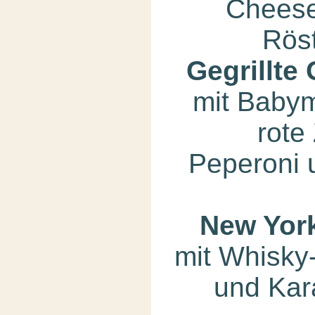
Cheese
Rös
Gegrillt
mit Babym
rote
Peperoni 
New Yor
mit Whisk
und Kar