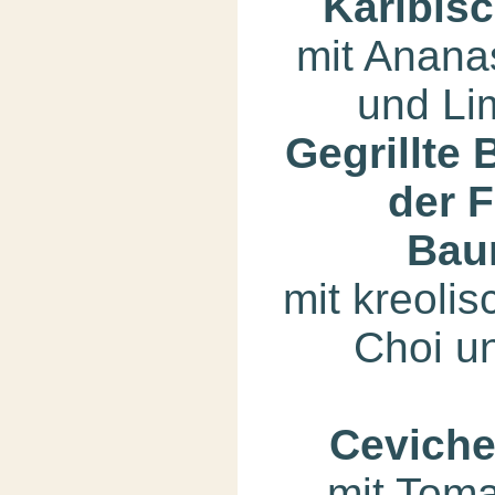
Karibis
mit Anana
und Li
Gegrillte 
der 
Bau
mit kreoli
Choi u
Ceviche
mit Tom