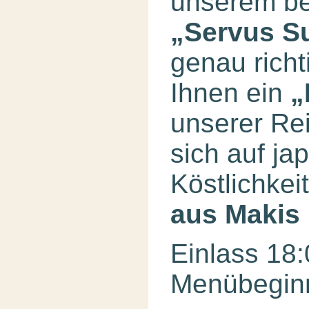
unserem be
„Servus S
genau richt
Ihnen ein
„
unserer Re
sich auf ja
Köstlichke
aus Makis
Einlass 18
Menübeginn