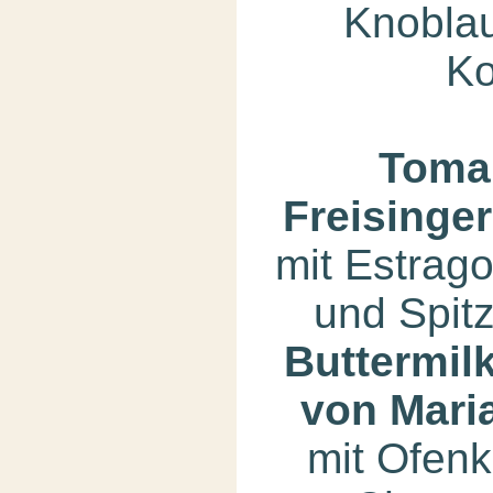
Knobla
Ko
Toma
Freisinge
mit Estrago
und Spit
Buttermil
von Mari
mit Ofenka