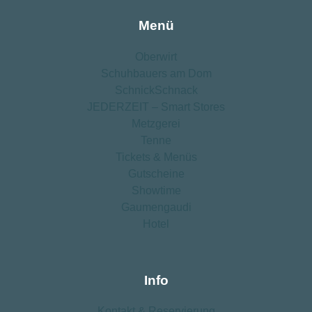
Menü
Oberwirt
Schuhbauers am Dom
SchnickSchnack
JEDERZEIT – Smart Stores
Metzgerei
Tenne
Tickets & Menüs
Gutscheine
Showtime
Gaumengaudi
Hotel
Info
Kontakt ­& Reservierung