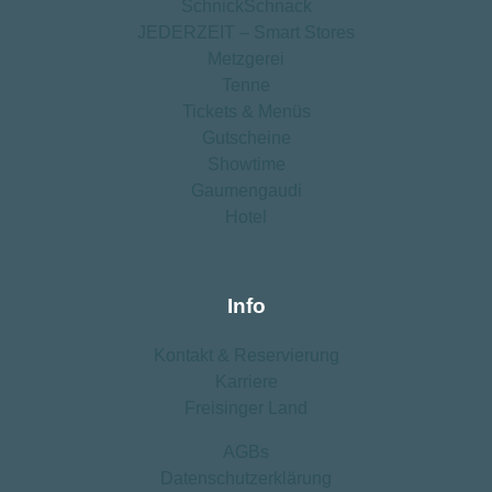
SchnickSchnack
JEDERZEIT – Smart Stores
Metzgerei
Tenne
Tickets & Menüs
Gutscheine
Showtime
Gaumengaudi
Hotel
Info
Kontakt ­& Reservierung
Karriere
Freisinger Land
AGBs
Datenschutz­erklärung