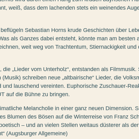
kennt, weiß, dass dem lachenden stets ein weinendes Auge
eflügeln Sebastian Horns krude Geschichten über Leb
 Was als Ganzes dabei entsteht, könnte man am besten a
eichnen, weit weg von Trachtentum, Stiernackigkeit und
e, die „Lieder vom Unterholz“, entstanden als Filmmusik.
Musik) schreiben neue „altbairische“ Lieder, die Volks
d und lauschend vereinten. Euphorische Zuschauer-Rea
 auf die Bühne zu bringen.
) heimatliche Melancholie in einer ganz neuen Dimension. 
es Blumen des Bösen auf die Winterreise von Franz Schu
hpoetisch – und an vielen Stellen weitaus düsterer als de
t“ (Augsburger Allgemeine)