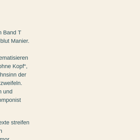
en Band T
blut Manier.
ematisieren
ohne Kopf“,
hnsinn der
zweifeln.
n und
komponist
xte streifen
n
umor