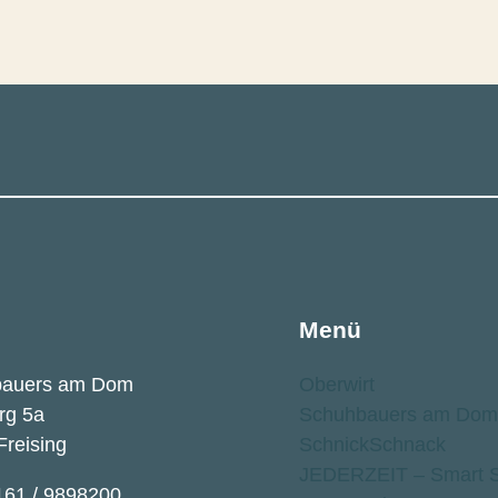
Menü
bauers am Dom
Oberwirt
rg 5a
Schuhbauers am Dom
Freising
SchnickSchnack
JEDERZEIT – Smart S
161 / 9898200