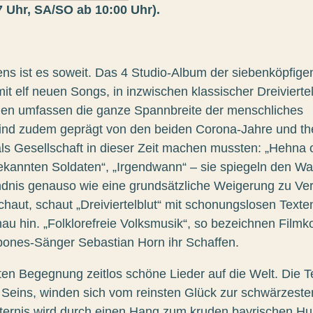
 Uhr, SA/SO ab 10:00 Uhr).
ns ist es soweit. Das 4 Studio-Album der siebenköpfig
t elf neuen Songs, in inzwischen klassischer Dreiviertel
nen umfassen die ganze Spannbreite der menschliches
ind zudem geprägt von den beiden Corona-Jahre und th
als Gesellschaft in dieser Zeit machen mussten: „Hehna 
kannten Soldaten“, „Irgendwann“ – sie spiegeln den Wa
ndnis genauso wie eine grundsätzliche Weigerung zu Ver
aut, schaut „Dreiviertelblut“ mit schonungslosen Texte
u hin. „Folklorefreie Volksmusik“, so bezeichnen Film
nes-Sänger Sebastian Horn ihr Schaffen.
sten Begegnung zeitlos schöne Lieder auf die Welt. Die Te
 Seins, winden sich vom reinsten Glück zur schwärzeste
nsternis wird durch einen Hang zum kruden bayrischen H