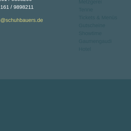
Metzgerei
8161 / 9898211
Tenne
Tickets & Menüs
@schuhbauers.de
Gutscheine
Showtime
Gaumengaudi
Hotel