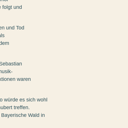
 folgt und
en und Tod
ls
 dem
 Sebastian
musik-
ktionen waren
So würde es sich wohl
bert treffen.
r Bayerische Wald in