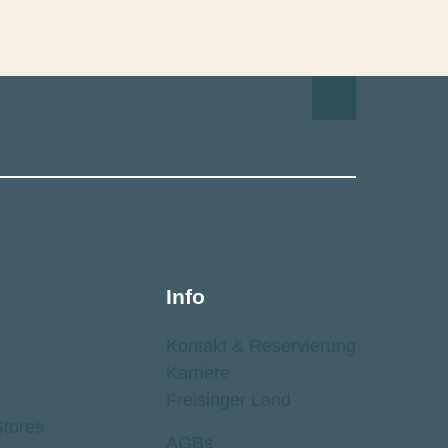
Info
Kontakt ­& Reservierung
Karriere
Freisinger Land
tores
AGBs