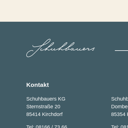
Kontakt
Schuhbauers KG
Schuh
Sternstraße 20
Dombe
85414 Kirchdorf
85354 
Tel: 08166 / 73 66
Tel: 08