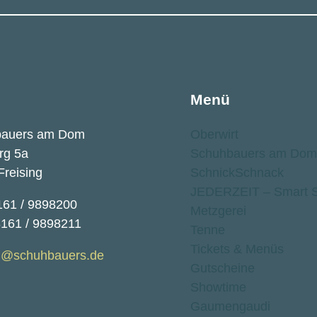
Menü
bauers am Dom
Oberwirt
rg 5a
Schuhbauers am Dom
Freising
SchnickSchnack
JEDERZEIT – Smart S
161 / 9898200
Metzgerei
8161 / 9898211
Tenne
Tickets & Menüs
@schuhbauers.de
Gutscheine
Showtime
Gaumengaudi