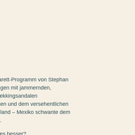
abarett-Programm von Stephan
ngen mit jammernden,
rekkingsandalen
ten und dem versehentlichen
hland – Mexiko schwante dem
.
les besser?