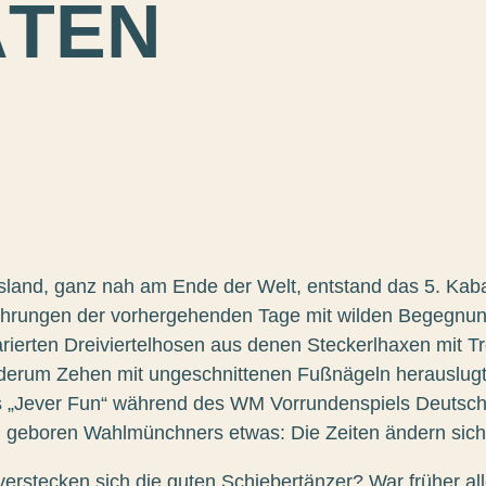
ÄTEN
riesland, ganz nah am Ende der Welt, entstand das 5. K
fahrungen der vorhergehenden Tage mit wilden Begegnu
rierten Dreiviertelhosen aus denen Steckerlhaxen mit T
derum Zehen mit ungeschnittenen Fußnägeln herauslug
 „Jever Fun“ während des WM Vorrundenspiels Deutsc
n geboren Wahlmünchners etwas: Die Zeiten ändern sich
verstecken sich die guten Schiebertänzer? War früher al