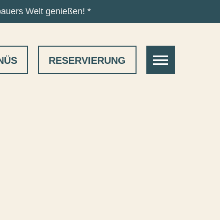
bauers Welt genießen! *
NAVIGATION
NÜS
RESERVIERUNG
ÖFFNEN