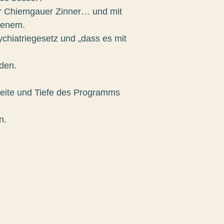
der Chiemgauer Zinner… und mit
nenem.
ychiatriegesetz und „dass es mit
den.
Breite und Tiefe des Programms
n.