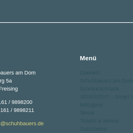
Menü
bauers am Dom
Oberwirt
rg 5a
Schuhbauers am Dom
Freising
SchnickSchnack
JEDERZEIT – Smart S
161 / 9898200
Metzgerei
8161 / 9898211
Tenne
Tickets & Menüs
@schuhbauers.de
Gutscheine