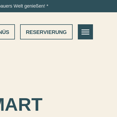
bauers Welt genießen! *
NAVIGATION
NÜS
RESERVIERUNG
ÖFFNEN
MART