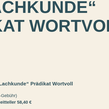
ACHKUNDE“
KAT WORTVO
achkunde“ Prädikat Wortvoll
K-Gebühr)
itteller
58,40 €