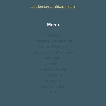
amdom@schuhbauers.de
Menü
Oberwirt
Schuhbauers am Dom
SchnickSchnack
JEDERZEIT – Smart Stores
Metzgerei
Tenne
Tickets & Menüs
Gutscheine
Showtime
Gaumengaudi
Hotel