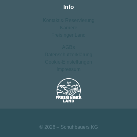
Info
Kontakt ­& Reservierung
Karriere
Freisinger Land
AGBs
Datenschutz­erklärung
Cookie-Einstellungen
Impressum
© 2026 – Schuhbauers KG