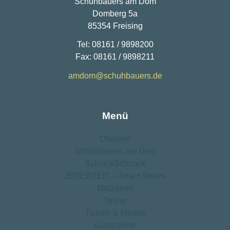
Schuhbauers am Dom
Domberg 5a
85354 Freising
Tel: 08161 / 9898200
Fax: 08161 / 9898211
amdom@schuhbauers.de
Menü
Oberwirt
Schuhbauers am Dom
SchnickSchnack
JEDERZEIT – Smart Stores
Metzgerei
Tenne
Tickets & Menüs
Gutscheine