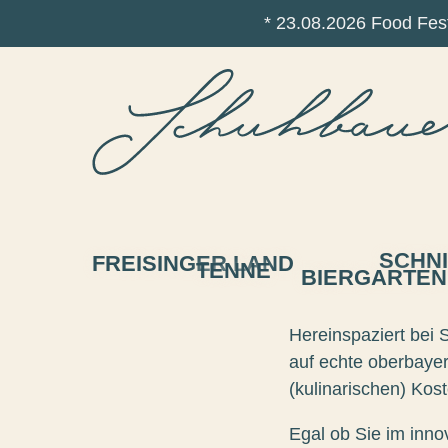
* 23.08.2026 Food Fest
SCHN
FREISINGER LAND
TENNE
BIERGARTEN
Hereinspaziert bei 
auf echte oberbayer
(kulinarischen) Kost
Egal ob Sie im inno