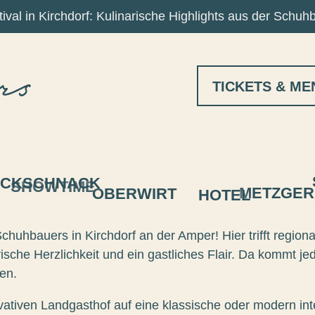
ival in Kirchdorf: Kulinarische Highlights aus der Schuh
TICKETS & ME
ICKSCHNACK
SHOWTIME
METZGER
OBERWIRT
HOTEL
Schuhbauers in Kirchdorf an der Amper! Hier trifft region
ische Herzlichkeit und ein gastliches Flair. Da kommt jed
en.
vativen Landgasthof auf eine klassische oder modern inte