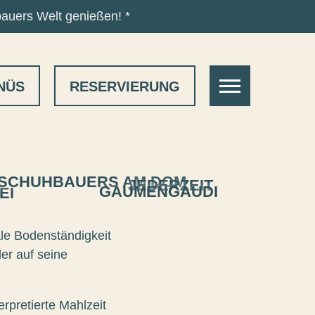
bauers Welt genießen! *
NAVIGATION
NÜS
RESERVIERUNG
ÖFFNEN
SCHUHBAUERS AM DOM
JEDERZEIT
GAUMENGAUDI
EI
ale Bodenständigkeit
er auf seine
rpretierte Mahlzeit