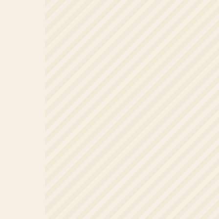
VIMEO
Externes Video
Beim Anzeigen des Videos wird eine Verbin
zu Vimeo hergestellt.
VIDEO ANZEIGEN
Weitere Informationen in unserer
Datenschutzerklärung
.